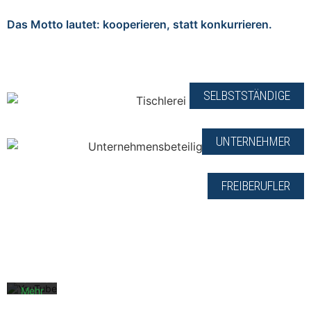
Das Motto lautet: kooperieren, statt konkurrieren.
SELBSTSTÄNDIGE
UNTERNEHMER
Mit
FREIBERUFLER
dem
Laden
des
Videos
akzeptieren
Sie die
Datenschutzerklärung
von
YouTube.
Mehr
erfahren