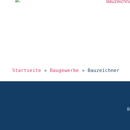
Startseite
»
Baugewerbe
»
Bauzeichner​
B